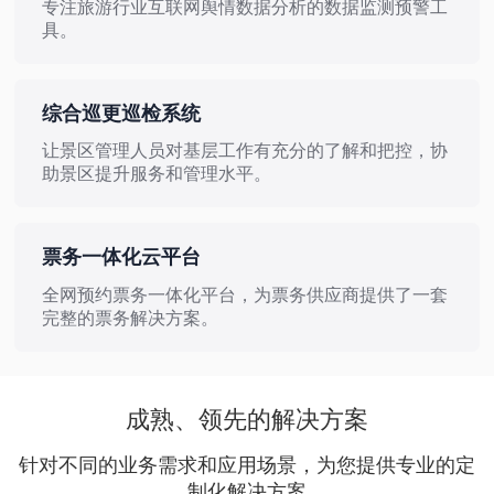
专注旅游行业互联网舆情数据分析的数据监测预警工
具。
多数据源
实时监测
语义分析
负面预警
综合巡更巡检系统
让景区管理人员对基层工作有充分的了解和把控，协
助景区提升服务和管理水平。
自定义检查项
巡检计划灵活配置
票务一体化云平台
全网预约票务一体化平台，为票务供应商提供了一套
完整的票务解决方案。
团票管理
OTA分销
OTC分销
演出票，在线选座
成熟、领先的解决方案
针对不同的业务需求和应用场景，为您提供专业的定
制化解决方案