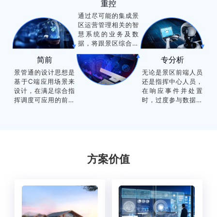
重控
通过尽可能的集成景
区运营管理相关的智
慧系统的业务及数
据，将跟景区综合运
营管理相关的数据集
简前
专分析
中汇聚到一个中心、
一个平台、一张地图
景管通的设计思想是
无论是景区前端人员
上，让指挥中心人员
基于C端应用场景来
还是指挥中心人员，
可以多纬度掌控景区
设计，在满足综合指
在响应事件并处置
资源和态势，并快速
挥调度可应用的前提
时，过度参与数据及
决策并发出指令，从
下，尽可能设计得简
业务归类处理，会影
而实现对景区的有效
单可用，充分借鉴微
响操作效率和应用水
管控。
信、QQ、钉钉等C端
平。综合指挥调度系
系统的特点，满足极
统提供事后对数据类
端应用环境的普通文
型进行进一步矫正与
化水平人员皆可用的
归档，以做到大数据
方案价值
目标。
分析更为专业和精
准。