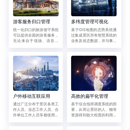
游客服务归口管理
多纬度管理可视化
统一化归口的旅游值守系统
基于GIS地图的态势系统通
可以提供全面的游客服务，
过集成景区所有智慧系统的
无论来自于现场、语音、
业务及状态数据，并与事件
SOS设备，还是来自于网
进行关联，可以让决策者快
络、舆情等，都会统一汇聚
速“一张地图管景区”。
到旅游值守中心由专业值守
人员进行服务响应。
户外移动互联应用
高效的扁平化管理
通过广泛分布于景区各类工
基于综合指挥调度系统的部
作人员、业态工作人员、合
署，从而让景区的人、物等
作单位工作人员等都使用景
资源得到较大程度的利用，
管通APP，及时上报、处
并尽可能高效、优质的解决
置、解决各种服务诉求或事
各方面的服务诉求。